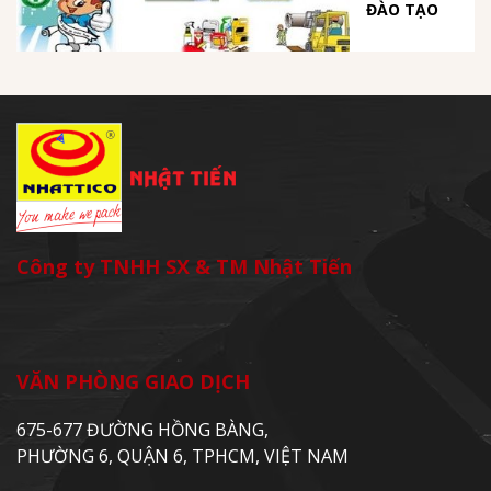
ĐÀO TẠO
Công ty TNHH SX & TM Nhật Tiến
VĂN PHÒNG GIAO DỊCH
675-677 ĐƯỜNG HỒNG BÀNG,
PHƯỜNG 6, QUẬN 6, TPHCM, VIỆT NAM