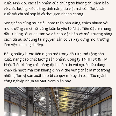
xuất. Nhờ đó, các sản phẩm của chúng tôi không chỉ đảm bảo
thiết kế khuôn mới nhất để cải thiện mẫu mã bao bì, tăng năng
phẩm theo tiêu chuẩn hợp quy (BYT)
về chất lượng, kiểu dáng, tính năng ưu việt mà còn được sản
suất sản xuất nhằm đáp ứng yêu cầu của khách hàng.
xuất với chi phí hợp lý và thời gian nhanh chóng.
MANAGEMENT (Quản lý) - Không ngừng cải tiến hệ thống quản
Song hành cùng mục tiêu phát triển bền vững, trách nhiệm với
lý chất lượng và khai thác hiệu quả các nhà máy hiện có để đưa
môi trường và xã hội cũng luôn là yếu tố Nhật Tiến đặt lên hàng
ra thị trường những sản phẩm đẹp, cạnh tranh về giá và có giá
đầu. Chúng tôi quan tâm và đề cao việc bảo vệ môi trường bằng
trị sử dụng cao.
cách tối ưu sử dụng tài nguyên sẵn có và xây dựng môi trường
làm việc xanh sạch đẹp.
ENVIRONMENT (Môi trường) - Nâng cao và thực hiện tốt trách
nhiệm với Môi trường & Xã hội bằng việc đáp ứng tiêu chuẩn
Bằng những bước tiến mạnh mẽ trong đầu tư, mở rộng sản
sản xuất toàn cầu về vệ sinh môi trường để hạn chế tối đa chất
xuất, nâng cao chất lượng sản phẩm, Công ty TNHH SX & TM
thải rắn.
Nhật Tiến không chỉ khẳng định niềm tin với người tiêu dùng
khắp cả nước mà còn khẳng định vị thế vững chắc là một trong
những đơn vị sản xuất bao bì có quy mô uy tín top đầu ngành
công nghiệp nhựa tại Việt Nam hiện nay.