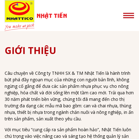
GIỚI THIỆU
Câu chuyện về Công ty TNHH SX & TM Nhật Tiến là hành trình
CHIẾN LƯỢC KINH DOANH
MỘT SỐ CHỨNG NHẬN VÀ GIẢI THƯỞNG NHẬT TIẾN TỰ HÀO
bứt phá đầy ngoạn mục của những con người bản lĩnh, không
ĐẠT ĐƯỢC:
Để có những bước tiến mạnh mẽ và tạo lợi thế cạnh tranh riêng
ngừng cố gắng để đưa các sản phẩm nhựa phục vụ cho nông
biệt, Nhật Tiến chọn cho mình một chiến lược phát triển ổn định,
Chứng nhận hệ thống quản lý chất lượng ISO
nghiệp, hóa chất và đời sống lên một tầm cao mới. Trải qua hơn
bền vững và hiệu quả: chiến lược T.I.M.E.
9001:2008
30 năm phát triển bền vững, chúng tôi đã mang đến cho thị
trường đa dạng các mẫu mã bao gồm: can và chai nhựa, thùng
TECHNOLOGY (Công nghệ) - Đầu tư công nghệ mới để theo kịp
Chứng nhận quản lý chất lượng cho dụng cụ y tế
nhựa, thiết bị nhựa trong ngành chăn nuôi và nông nghiệp, in ấn
những thay đổi của thị trường. Từ đó đưa ra nhiều sản phẩm
ISO 13485:2003
trên sản phẩm, sản xuất theo yêu cầu.
chất lượng tốt hơn, phù hợp với những tiêu chuẩn và đòi hỏi
Chứng nhận thực hành sản xuất tốt 5S
khắt khe từ phía khách hàng.
Với mục tiêu “cung cấp ra sản phẩm hoàn hảo”, Nhật Tiến luôn
chú trọng vào việc nâng cao và sáng tạo hệ thống quản lý sản
Quy trình sản xuất bao bì an toàn vệ sinh thực
INNOVATION (Đổi mới) - Liên tục khám phá và sáng tạo những