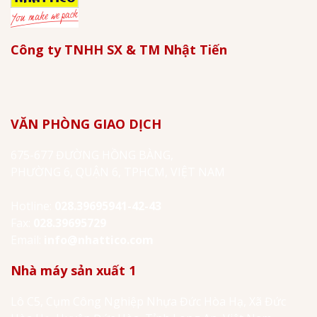
Công ty TNHH SX & TM Nhật Tiến
VĂN PHÒNG GIAO DỊCH
675-677 ĐƯỜNG HỒNG BÀNG,
PHƯỜNG 6, QUẬN 6, TPHCM, VIỆT NAM
Hotline:
028.39695941-42-43
Fax:
028.39695729
Email:
info@nhattico.com
Nhà máy sản xuất 1
Lô C5, Cụm Công Nghiệp Nhựa Đức Hòa Hạ, Xã Đức