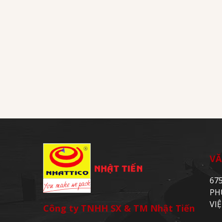
VĂ
67
PH
VI
Công ty TNHH SX & TM Nhật Tiến