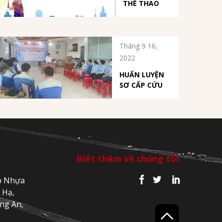
THỂ THAO
Tháng 9 16,
2022
HUẤN LUYỆN
SƠ CẤP CỨU
Biết thêm về chúng tôi
p Nhựa
 Hạ,
ng An,