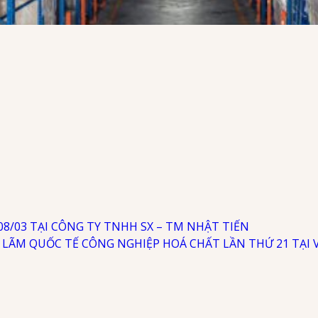
/03 TẠI CÔNG TY TNHH SX – TM NHẬT TIẾN
N LÃM QUỐC TẾ CÔNG NGHIỆP HOÁ CHẤT LẦN THỨ 21 TẠI 