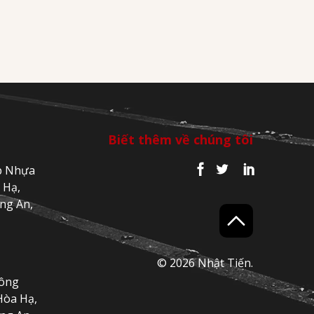
Biết thêm về chúng tôi
p Nhựa
 Hạ,
ng An,
© 2026 Nhật Tiến.
Công
Hòa Hạ,