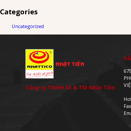
Categories
Uncategorized
VĂ
67
PH
VI
Công ty TNHH SX & TM Nhật Tiến
Hot
Fax
Ema