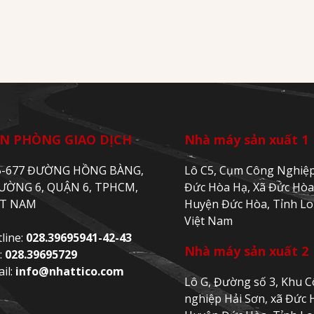
N PHÒNG GIAO DỊCH
Nhà máy sản xuất 1
5-677 ĐƯỜNG HỒNG BÀNG,
Lô C5, Cụm Công Nghiệ
ƯỜNG 6, QUẬN 6, TPHCM,
Đức Hòa Hạ, Xã Đức Hòa
ỆT NAM
Huyện Đức Hòa, Tỉnh Lo
Việt Nam
line:
028.39695941-42-43
Nhà máy sản xuất 2
:
028.39695729
il:
info@nhattico.com
Lô G, Đường số 3, Khu 
nghiệp Hải Sơn, xã Đức 