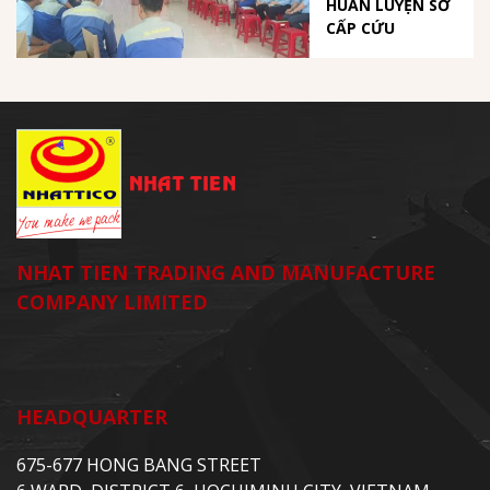
HUẤN LUYỆN SƠ
CẤP CỨU
NHAT TIEN TRADING AND MANUFACTURE
COMPANY LIMITED
HEADQUARTER
675-677 HONG BANG STREET